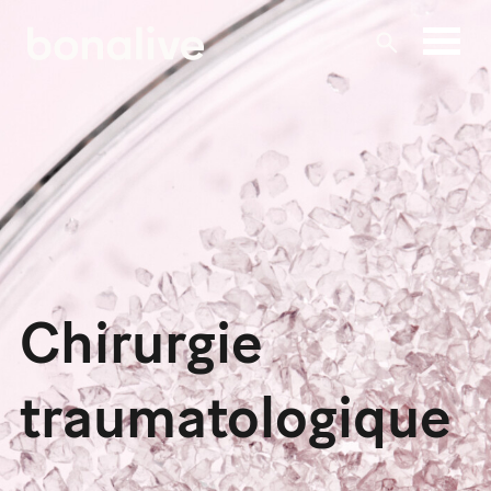
Skip
to
content
Chirurgie
traumatologique