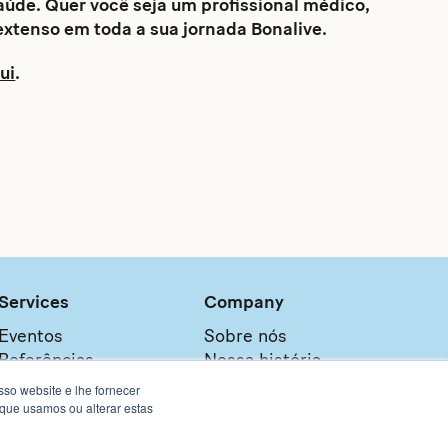
aúde. Quer você seja um profissional médico,
extenso em toda a sua jornada Bonalive.
ui
.
Services
Company
Eventos
Sobre nós
Referências
Nossa história
Serviços
Contato e suporte
so website e lhe fornecer
 que usamos ou alterar estas
Rede comercial
Carreira