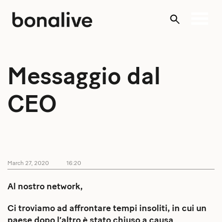
Skip
to
content
Messaggio dal
CEO
March 27, 2020
16:20
Al nostro network,
Ci troviamo ad affrontare tempi insoliti, in cui un
paese dopo l’altro è stato chiuso a causa